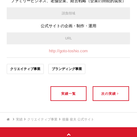
ファミリービジネス、老舗企業、経営戦略（企業の持続的成長）
請負領域
公式サイトの企画・制作・運用
URL
http://goto-toshio.com
クリエイティブ事業
ブランディング事業
実績一覧
次の実績
実績
クリエイティブ事業
後藤 俊夫 公式サイト