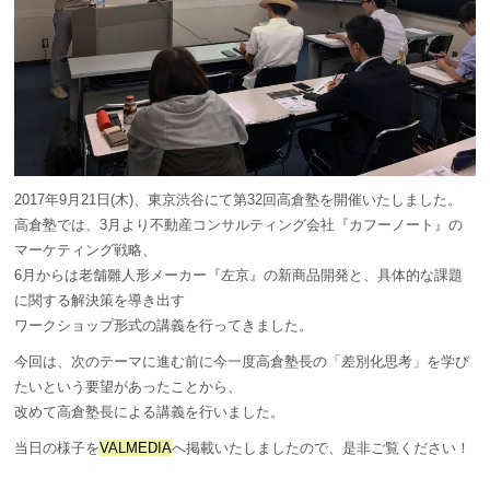
2017年9月21日(木)、東京渋谷にて第32回高倉塾を開催いたしました。
高倉塾では、3月より不動産コンサルティング会社『カフーノート』の
マーケティング戦略、
6月からは老舗雛人形メーカー『左京』の新商品開発と、具体的な課題
に関する解決策を導き出す
ワークショップ形式の講義を行ってきました。
今回は、次のテーマに進む前に今一度高倉塾長の「差別化思考」を学び
たいという要望があったことから、
改めて高倉塾長による講義を行いました。
当日の様子を
VALMEDIA
へ掲載いたしましたので、是非ご覧ください！