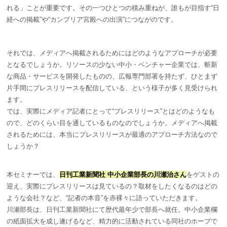
れる」ことが重要です。その一つひとつの積み重ねが、誰もが目指す“日
経への掲載”や“カンプリア宮殿への出演”につながのです。
それでは、メディアへ掲載されるためにはどのようなアプローチが必要
となるでしょうか。リソースの少ない中小・ベンチャー企業では、斬新
な商品・サービスを開発したものの、広報専門部署を持たず、ひとまず
片手間にプレスリリースを配信している、という様子が多く見受けられ
ます。
では、実際にメディア記者にとって“プレスリリース”とはどのようなも
ので、どのくらい目を通しているものなのでしょうか。メディアへ掲載
されるためには、本当にプレスリリースが最適のアプローチ方法なので
しょうか？
本セミナーでは、
日刊工業新聞社 中小企業部長の川瀬治さん
をゲストの
迎え、実際にプレスリリースは見ているの？取材をしたくなるのはどの
ような会社？など、“記者の本音”を赤裸々に語っていただきます。
川瀬部長は、日刊工業新聞社にて歴代最年少で部長へ就任。中小企業欄
の紙面拡大を成し遂げるなど、精力的に活動されている同社のホープで