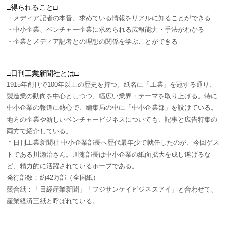
□得られること□
・メディア記者の本音、求めている情報をリアルに知ることができる
・中小企業、ベンチャー企業に求められる広報能力・手法がわかる
・企業とメディア記者との理想の関係を学ぶことができる
□日刊工業新聞社とは□
1915年創刊で100年以上の歴史を持つ。紙名に「工業」を冠する通り、
製造業の動向を中心としつつ、幅広い業界・テーマを取り上げる。特に
中小企業の報道に熱心で、編集局の中に「中小企業部」を設けている。
地方の企業や新しいベンチャービジネスについても、記事と広告特集の
両方で紹介している。
＊日刊工業新聞社 中小企業部長へ歴代最年少で就任したのが、今回ゲス
トである川瀬治さん。川瀬部長は中小企業の紙面拡大を成し遂げるな
ど、精力的に活躍されているホープである。
発行部数：約42万部（全国紙）
競合紙：「日経産業新聞」「フジサンケイビジネスアイ」と合わせて、
産業経済三紙と呼ばれている。