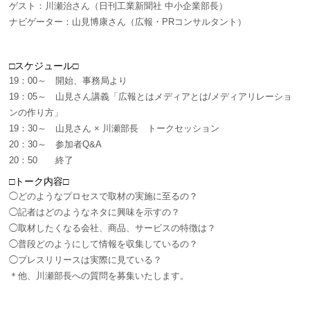
ゲスト：川瀬治さん（日刊工業新聞社 中小企業部長）
ナビゲーター：山見博康さん（広報・PRコンサルタント）
□スケジュール□
19：00～ 開始、事務局より
19：05～ 山見さん講義「広報とはメディアとは/メディアリレーショ
ンの作り方」
19：30～ 山見さん × 川瀬部長 トークセッション
20：30～ 参加者Q&A
20：50 終了
□トーク内容□
◯どのようなプロセスで取材の実施に至るの？
◯記者はどのようなネタに興味を示すの？
◯取材したくなる会社、商品、サービスの特徴は？
◯普段どのようにして情報を収集しているの？
◯プレスリリースは実際に見ている？
＊他、川瀬部長への質問を募集いたします。