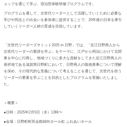
ョップを通じて学ぶ、宿泊型体験研修プログラムです。
プログラムを通して、次世代リーダーとして活躍していくために必要な
学びや同志との出会いを参加者に提供することで、20年後の日本を牽引
していくリーダー人材の育成を目指しています。
「次世代リーダーズサミット2025 in 日野」では、「近江日野商人から
次世代リーダーの要諦を学ぶ」をテーマに、江戸から明治にかけて北関
東を中心に行商し、地域づくりに多大な貢献をしてきた近江日野商人の
発祥地である滋賀県日野町において、日野商人の陰徳善事について理解
を深め、その現代的な意義について考えることを通じて、次世代を担う
リーダーの要素を学ぶことを目的としたプログラムを実施いたしまし
た。
＜概要＞
●日時：2025年2月5日（水）13時〜
●会場：日野町町民会館綿向ホール虹 ふれあいホール