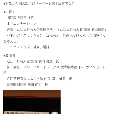
●対象：全国の次世代リーダーを志す経営者など
●内容：
・堀江和博町長 挨拶
・オリエンテーション
・講演「近江日野商人の陰徳善事」（近江日野商人館 館長 満田良順）
・パネルディスカッション「近江商人日野商人がけん引した地域づくり
を考える」
・ワークショップ、発表、講評
●登壇者：
・近江日野商人館 館長 満田 良順 氏
・株式会社トノループネットワークス 代表取締役 トム ヴィンセント
氏
・近江日野商人ふるさと館 館長 岡井 健司 氏
・日野町副町長 安田 尚司 氏